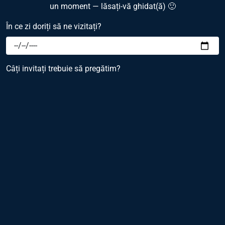
un moment — lăsați-vă ghidat(ă) 🙂
În ce zi doriți să ne vizitați?
Câți invitați trebuie să pregătim?