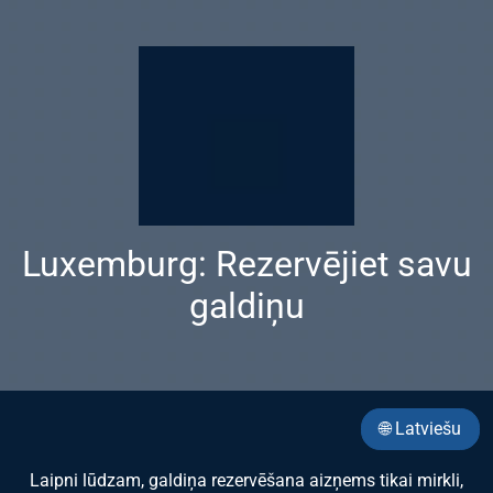
Luxemburg: Rezervējiet savu
galdiņu
🌐 Latviešu
Laipni lūdzam, galdiņa rezervēšana aizņems tikai mirkli,