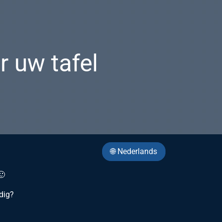
 uw tafel
🌐 Nederlands
🙂
dig?