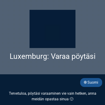
Luxemburg: Varaa pöytäsi
🌐 Suomi
Tervetuloa, pöytäsi varaaminen vie vain hetken, anna
meidän opastaa sinua 🙂