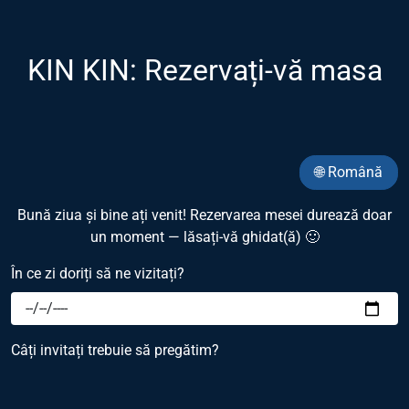
KIN KIN: Rezervați-vă masa
🌐 Română
Bună ziua și bine ați venit! Rezervarea mesei durează doar
un moment — lăsați-vă ghidat(ă) 🙂
În ce zi doriți să ne vizitați?
Câți invitați trebuie să pregătim?