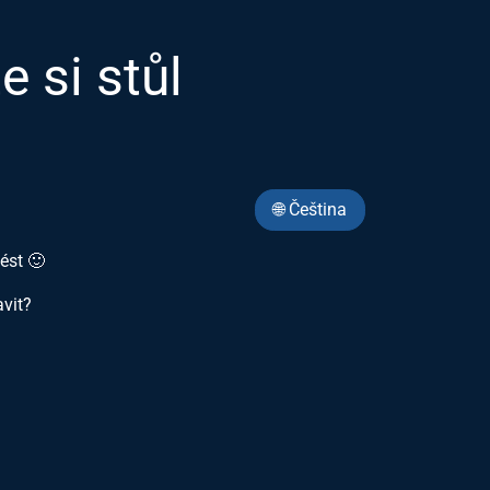
e si stůl
🌐 Čeština
ést 🙂
avit?