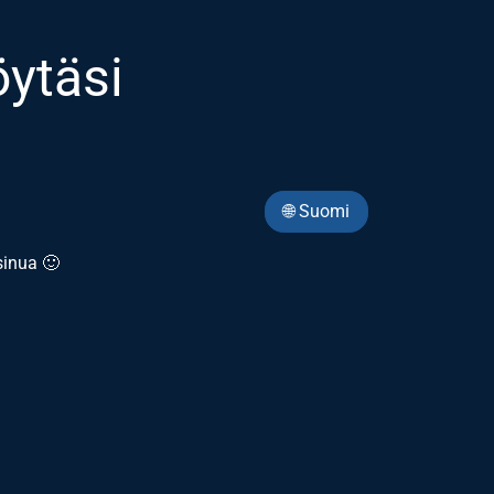
öytäsi
🌐 Suomi
sinua 🙂