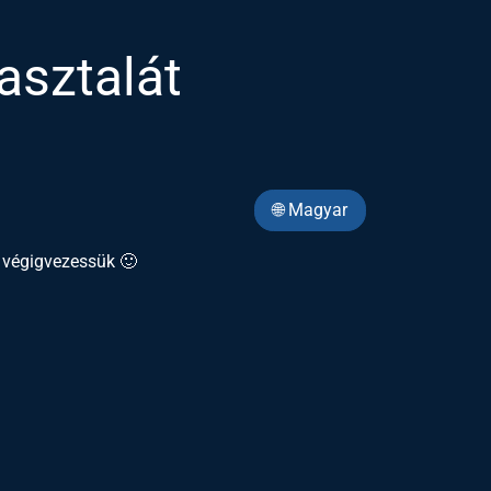
 asztalát
🌐 Magyar
y végigvezessük 🙂