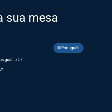
a sua mesa
🌐 Português
s guiá-lo 🙂
s?