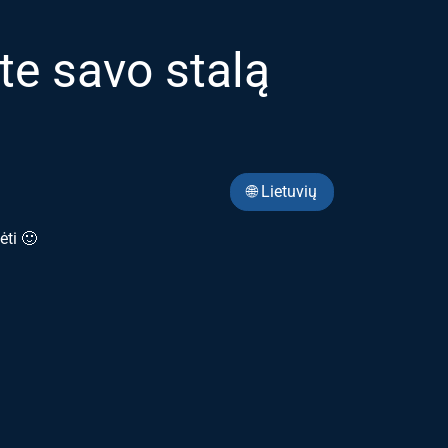
e savo stalą
🌐 Lietuvių
ėti 🙂