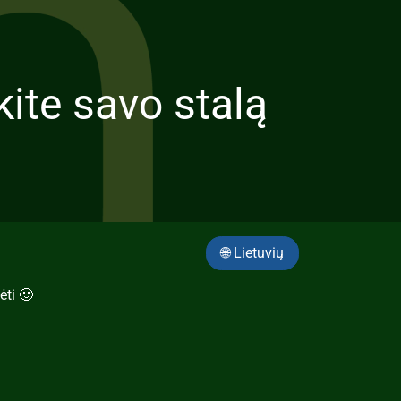
te savo stalą
🌐 Lietuvių
ėti 🙂