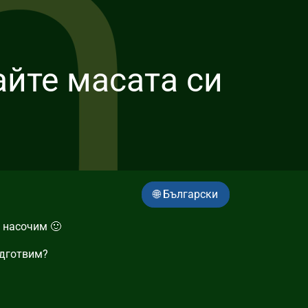
йте масата си
🌐 Български
 насочим 🙂
одготвим?