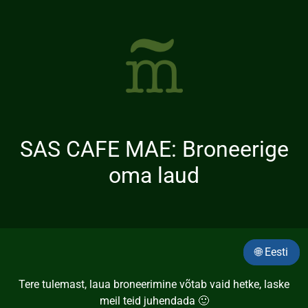
SAS CAFE MAE: Broneerige
oma laud
🌐 Eesti
Tere tulemast, laua broneerimine võtab vaid hetke, laske
meil teid juhendada 🙂