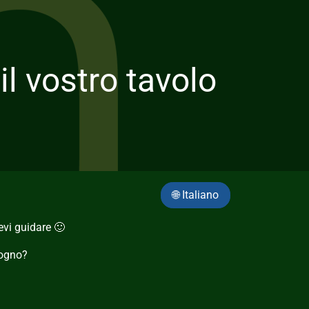
l vostro tavolo
🌐 Italiano
evi guidare 🙂
sogno?