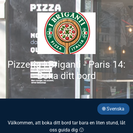
Pizzeria I Briganti - Paris 14:
Boka ditt bord
🌐 Svenska
Välkommen, att boka ditt bord tar bara en liten stund, låt
oss guida dig 🙂