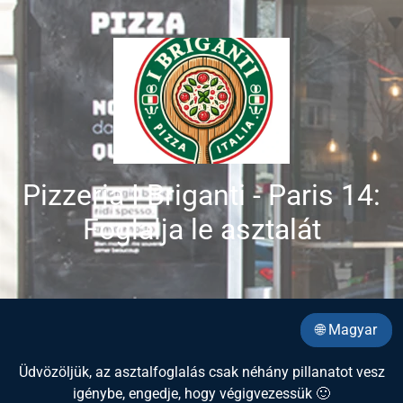
Pizzeria I Briganti - Paris 14:
Foglalja le asztalát
🌐 Magyar
Üdvözöljük, az asztalfoglalás csak néhány pillanatot vesz
igénybe, engedje, hogy végigvezessük 🙂