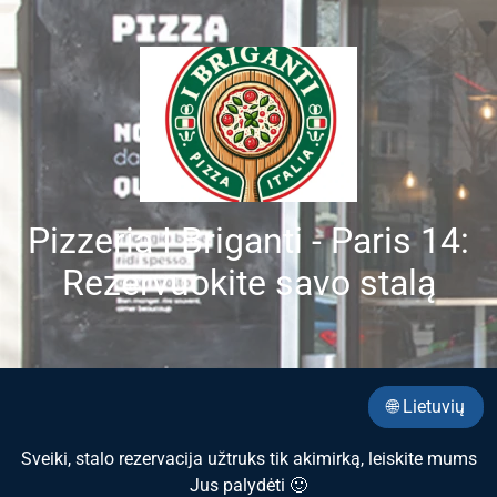
Pizzeria I Briganti - Paris 14:
Rezervuokite savo stalą
🌐 Lietuvių
Sveiki, stalo rezervacija užtruks tik akimirką, leiskite mums
Jus palydėti 🙂