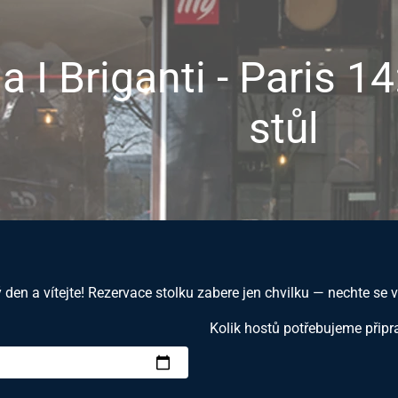
a I Briganti - Paris 14
stůl
 den a vítejte! Rezervace stolku zabere jen chvilku — nechte se v
Kolik hostů potřebujeme připr