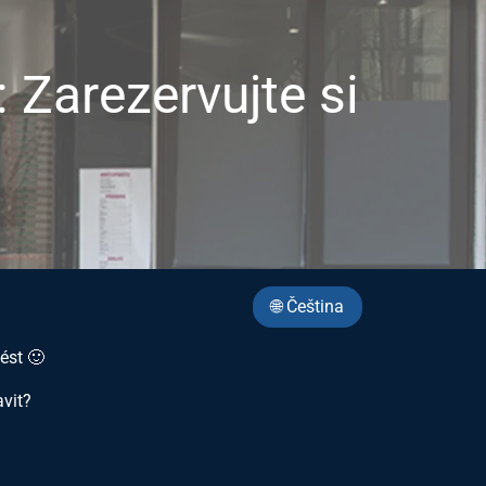
: Zarezervujte si
🌐 Čeština
ést 🙂
avit?