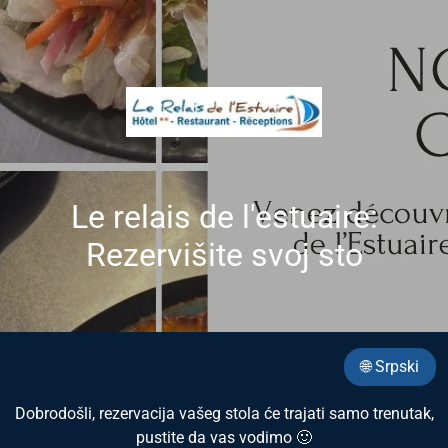
Le relais de l'estuaire:
Rezervišite svoj sto
🌐 Srpski
Dobrodošli, rezervacija vašeg stola će trajati samo trenutak,
pustite da vas vodimo 🙂