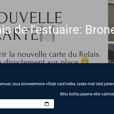
ais de l'estuaire: Bro
lemast, laua broneerimine võtab vaid hetke, laske meil teid juhe
Mitu kohta peame ette valmi