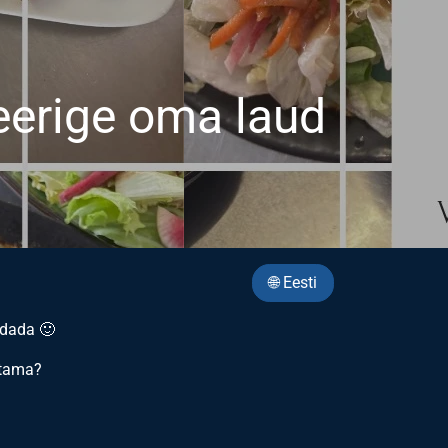
neerige oma laud
🌐 Eesti
ndada 🙂
stama?