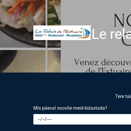
Le rel
Tere tu
Mis päeval soovite meid külastada?