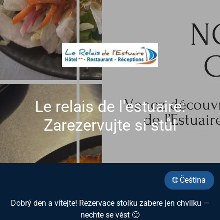
Le relais de l'estuaire:
Zarezervujte si stůl
🌐 Čeština
Dobrý den a vítejte! Rezervace stolku zabere jen chvilku —
nechte se vést 🙂