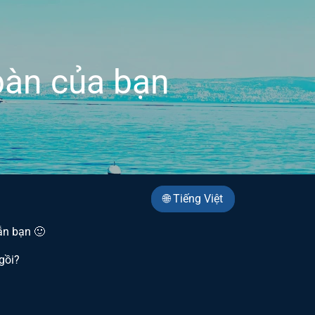
 bàn của bạn
🌐 Tiếng Việt
ẫn bạn 🙂
gồi?