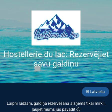
Hostellerie du lac: Rezervējiet
savu galdiņu
🌐 Latviešu
Laipni lūdzam, galdiņa rezervēšana aizņems tikai mirkli,
ļaujiet mums jūs pavadīt 🙂