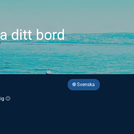
a ditt bord
🌐 Svenska
ig 🙂