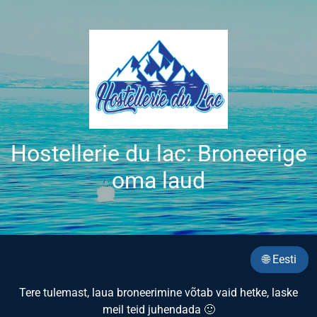
Hostellerie du lac: Broneerige
oma laud
🌐 Eesti
Tere tulemast, laua broneerimine võtab vaid hetke, laske
meil teid juhendada 🙂