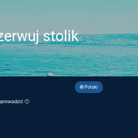
zerwuj stolik
🌐 Polski
poprowadzić 🙂