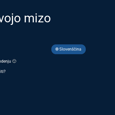
svojo mizo
🌐 Slovenščina
vodenju 🙂
iti?