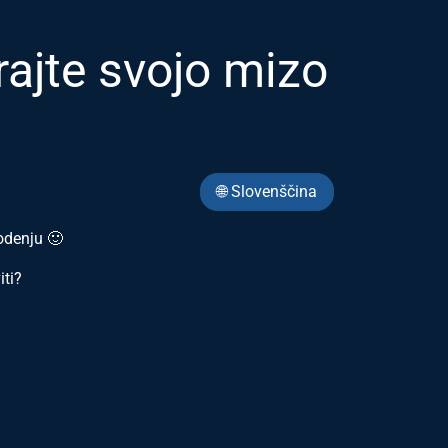
jte svojo mizo
🌐 Slovenščina
vodenju 🙂
iti?