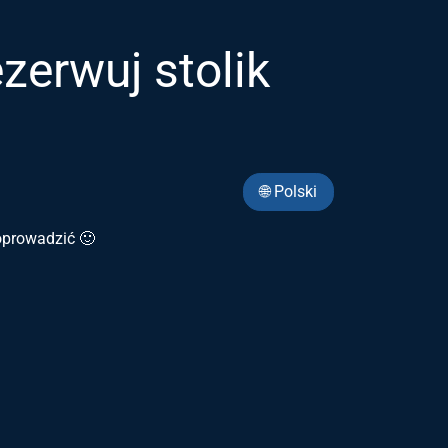
erwuj stolik
🌐 Polski
poprowadzić 🙂