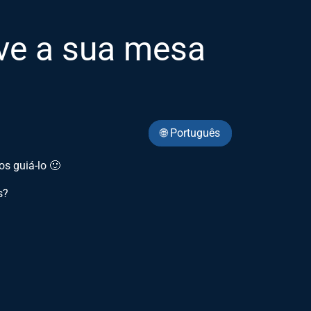
e a sua mesa
🌐 Português
s guiá-lo 🙂
s?