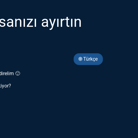
nızı ayırtın
🌐 Türkçe
direlim 🙂
kiyor?