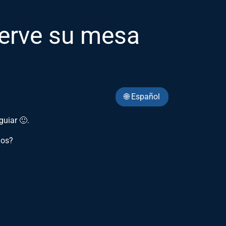
erve su mesa
🌐 Español
guiar 🙂.
mos?