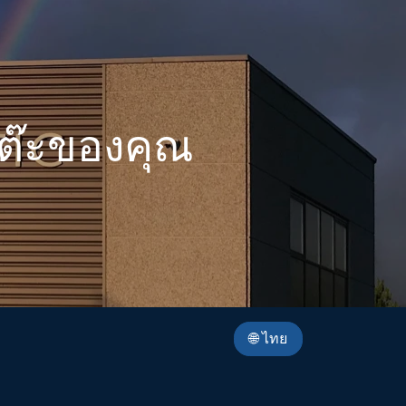
ต๊ะของคุณ
🌐 ไทย