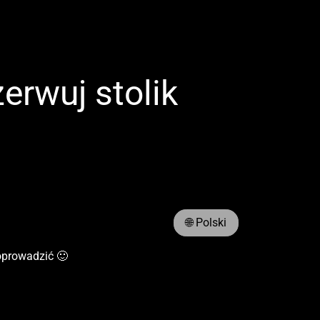
erwuj stolik
🌐 Polski
poprowadzić 🙂