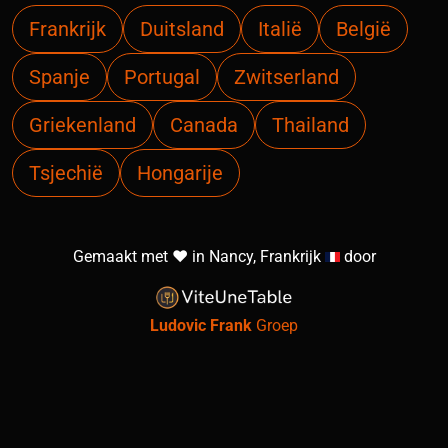
Frankrijk
Duitsland
Italië
België
Spanje
Portugal
Zwitserland
Griekenland
Canada
Thailand
Tsjechië
Hongarije
Gemaakt met ❤️ in Nancy, Frankrijk
door
Ludovic Frank
Groep