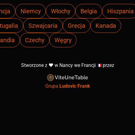
ncja
Niemcy
Włochy
Belgia
Hiszpania
tugalia
Szwajcaria
Grecja
Kanada
landia
Czechy
Węgry
Stworzone z ❤️ w Nancy we Francji
przez
Grupa
Ludovic Frank