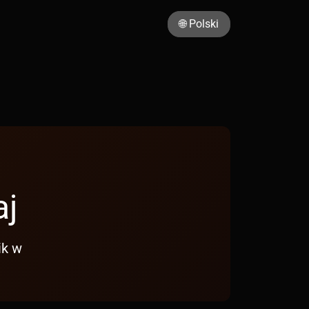
🌐 Polski
aj
ik w