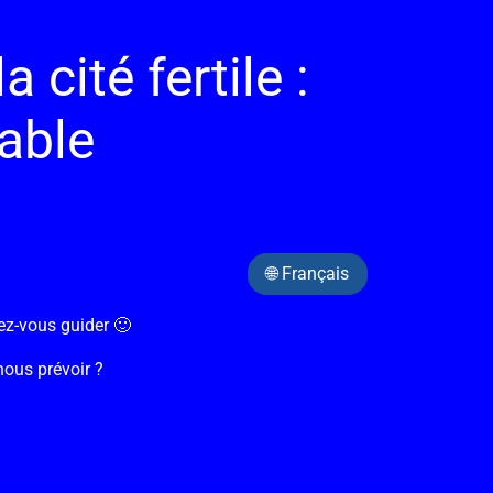
 cité fertile :
able
🌐 Français
sez-vous guider 🙂
ous prévoir ?