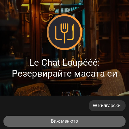
Le Chat Loupééé:
Резервирайте масата си
🌐 Български
Виж менюто