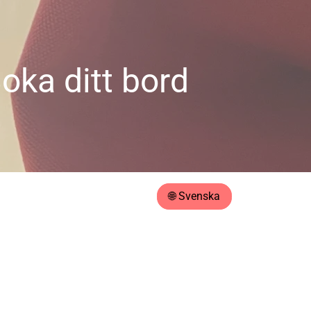
oka ditt bord
🌐 Svenska
ig 🙂