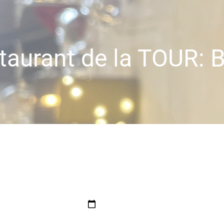
taurant de la TOUR: B
ommen, att boka ditt bord tar bara en liten stund, låt oss guida d
Hur många kuvert behöver vi?