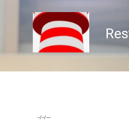
Res
Välk
Vilken dag vill du besöka oss?