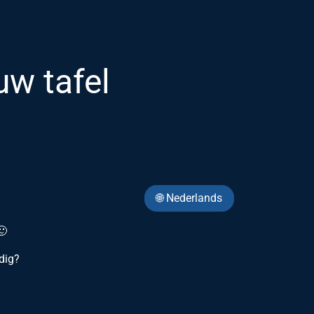
uw tafel
🌐 Nederlands
🙂
dig?