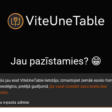
Jau pazīstamies? 😁
jūs jau esat ViteUneTable lietotājs, izmantojiet zemāk esošo for
 pieslēgtos, pretējā gadījumā
jūs varat izveidot savu kontu bez
ksas
.
u e-pasta adrese