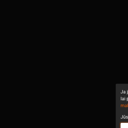
Ja 
lai
ma
Jūs