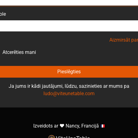
ole
Aizmirsāt par
Atcerēties mani
Pieslēgties
Ja jums ir kādi jautājumi, lūdzu, sazinieties ar mums pa
ludo@viteunetable.com
Izveidots ar ❤️ Nancy, Francijā