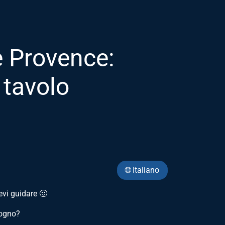
e Provence:
 tavolo
🌐 Italiano
evi guidare 🙂
sogno?