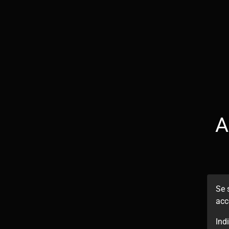
A
Se 
acc
Ind