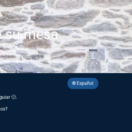
 su mesa
🌐 Español
guiar 🙂.
mos?