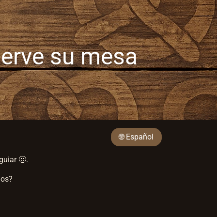
eserve su mesa
🌐 Español
guiar 🙂.
mos?